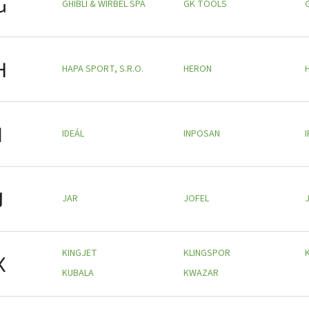
G
GHIBLI & WIRBEL SPA
GK TOOLS
H
HAPA SPORT, S.R.O.
HERON
I
IDEÁL
INPOSAN
J
JAR
JOFEL
KINGJET
KLINGSPOR
K
KUBALA
KWAZAR