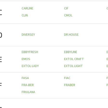
CARLINE
CIF
C
CLIN
CMOL
D
DIVERSEY
DR.HOUSE
EBBYFRESH
EBBYLINE
E
EMOS
EXTOL CRAFT
EXTOL LADY
EXTOL LIGHT
FASA
FIAC
F
FRA-BER
FRABER
FRIULANA