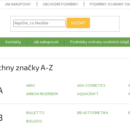
JAK NAKUPOVAT
OBCHODNÍ PODMÍNKY
PODMÍNKY OCHRANY OS
HLEDAT
Kontakty
Jak nakupovat
Podmínky ochrany osobních údajů
chny značky A-Z
ABAC
ADA COSMETICS
A
ANNOVI REVERBERI
AQUACRAFT
BALLETTO
BB AUTOSMETIKA
B
BULLDOG