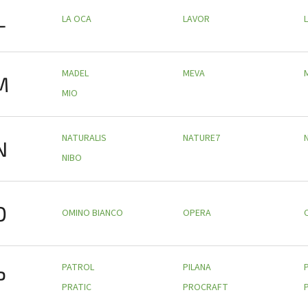
L
LA OCA
LAVOR
L
MADEL
MEVA
M
MIO
NATURALIS
NATURE7
N
NIBO
O
OMINO BIANCO
OPERA
PATROL
PILANA
P
P
PRATIC
PROCRAFT