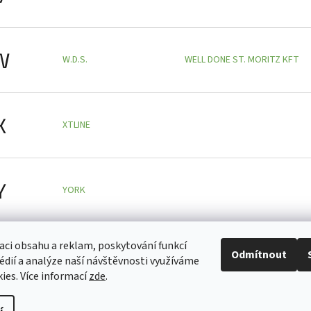
W
W.D.S.
WELL DONE ST. MORITZ KFT
X
XTLINE
Y
YORK
aci obsahu a reklam, poskytování funkcí
Z
Odmítnout
ZVG
édií a analýze naší návštěvnosti využíváme
ies. Více informací
zde
.