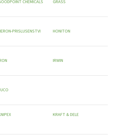
GOODPOINT CHEMICALS
GRASS
HERON-PRISLUSENSTVI
HONITON
IRON
IRWIN
JUCO
KNIPEX
KRAFT & DELE