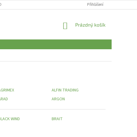
OBNÍCH ÚDAJŮ
Přihlášení
NÁKUPNÍ
Prázdný košík
KOŠÍK
AGRIMEX
ALFIN TRADING
ARAD
ARGON
BLACK WIND
BRAIT