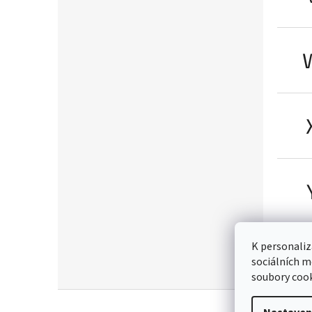
K personaliz
sociálních m
soubory cook
Z
á