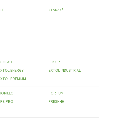
CIT
CLANAX®
ECOLAB
ELKOP
EXTOL ENERGY
EXTOL INDUSTRIAL
EXTOL PREMIUM
FIORILLO
FORTUM
FRE-PRO
FRESHHH