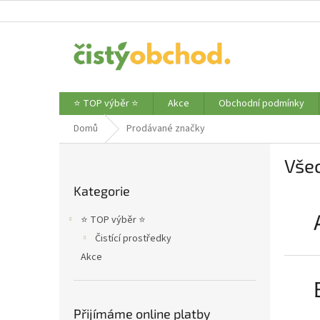
Přejít
na
obsah
⭐ TOP výběr ⭐
Akce
Obchodní podmínky
Domů
Prodávané značky
P
Vše
o
Přeskočit
s
Kategorie
kategorie
t
r
⭐ TOP výběr ⭐
a
Čistící prostředky
n
Akce
n
í
p
a
Přijímáme online platby