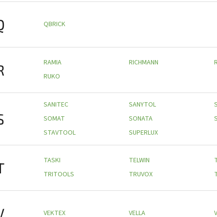
Q
QBRICK
RAMIA
RICHMANN
R
RUKO
SANITEC
SANYTOL
S
SOMAT
SONATA
STAVTOOL
SUPERLUX
TASKI
TELWIN
T
TRITOOLS
TRUVOX
V
VEKTEX
VELLA
V