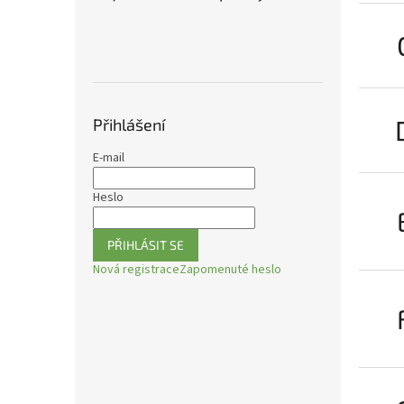
n
e
l
Přihlášení
E-mail
Heslo
PŘIHLÁSIT SE
Nová registrace
Zapomenuté heslo