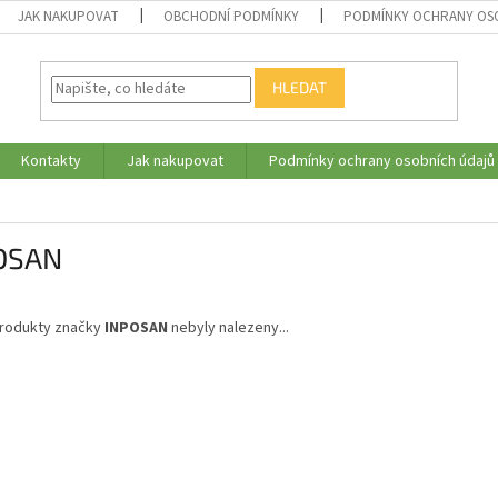
JAK NAKUPOVAT
OBCHODNÍ PODMÍNKY
PODMÍNKY OCHRANY OS
HLEDAT
Kontakty
Jak nakupovat
Podmínky ochrany osobních údajů
OSAN
rodukty značky
INPOSAN
nebyly nalezeny...