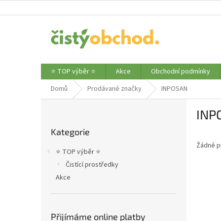
Přejít
na
obsah
⭐ TOP výběr ⭐
Akce
Obchodní podmínky
Domů
Prodávané značky
INPOSAN
P
INP
o
Přeskočit
s
Kategorie
kategorie
t
Žádné p
r
⭐ TOP výběr ⭐
a
Čistící prostředky
n
Akce
n
í
p
a
Přijímáme online platby