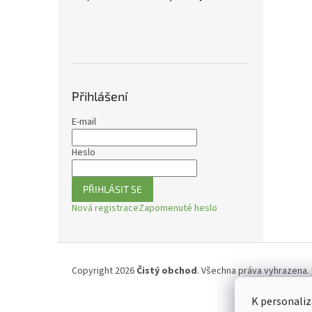
n
e
l
Přihlášení
E-mail
Heslo
PŘIHLÁSIT SE
Nová registrace
Zapomenuté heslo
Z
á
Copyright 2026
Čistý obchod
. Všechna práva vyhrazena.
p
a
K personaliz
t