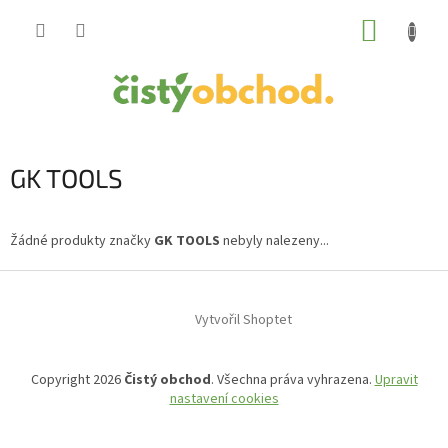
Přejít
NÁKUP
na
obsah
KOŠÍK
GK TOOLS
Žádné produkty značky
GK TOOLS
nebyly nalezeny...
Z
á
Vytvořil Shoptet
p
a
t
Copyright 2026
Čistý obchod
. Všechna práva vyhrazena.
Upravit
í
nastavení cookies