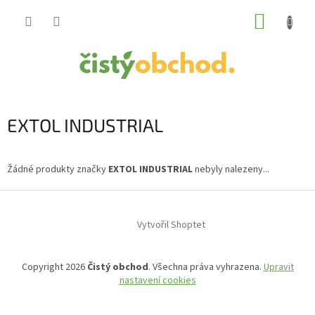
Přejít
NÁKUP
na
obsah
KOŠÍK
EXTOL INDUSTRIAL
Žádné produkty značky
EXTOL INDUSTRIAL
nebyly nalezeny...
Z
á
Vytvořil Shoptet
p
a
t
Copyright 2026
Čistý obchod
. Všechna práva vyhrazena.
Upravit
í
nastavení cookies