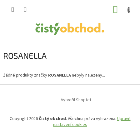
Přejít
NÁKUP
na
obsah
KOŠÍK
ROSANELLA
Žádné produkty značky
ROSANELLA
nebyly nalezeny...
Z
á
Vytvořil Shoptet
p
a
t
Copyright 2026
Čistý obchod
. Všechna práva vyhrazena.
Upravit
í
nastavení cookies