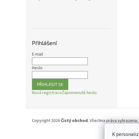
n
e
l
Přihlášení
E-mail
Heslo
PŘIHLÁSIT SE
Nová registrace
Zapomenuté heslo
Z
á
Copyright 2026
Čistý obchod
. Všechna práva vyhrazena.
p
a
K personaliz
t