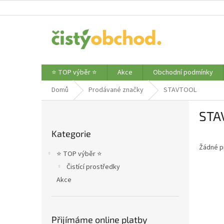
Přejít
na
obsah
⭐ TOP výběr ⭐
Akce
Obchodní podmínky
Domů
Prodávané značky
STAVTOOL
P
STA
o
Přeskočit
s
Kategorie
kategorie
t
Žádné p
r
⭐ TOP výběr ⭐
a
Čistící prostředky
n
Akce
n
í
p
a
Přijímáme online platby