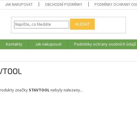
JAK NAKUPOVAT
OBCHODNÍ PODMÍNKY
PODMÍNKY OCHRANY OS
HLEDAT
Kontakty
Jak nakupovat
Podmínky ochrany osobních údajů
VTOOL
rodukty značky
STAVTOOL
nebyly nalezeny...