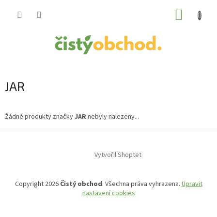
Přejít
NÁKUP
na
obsah
KOŠÍK
JAR
Žádné produkty značky
JAR
nebyly nalezeny...
Z
á
Vytvořil Shoptet
p
a
t
Copyright 2026
Čistý obchod
. Všechna práva vyhrazena.
Upravit
í
nastavení cookies