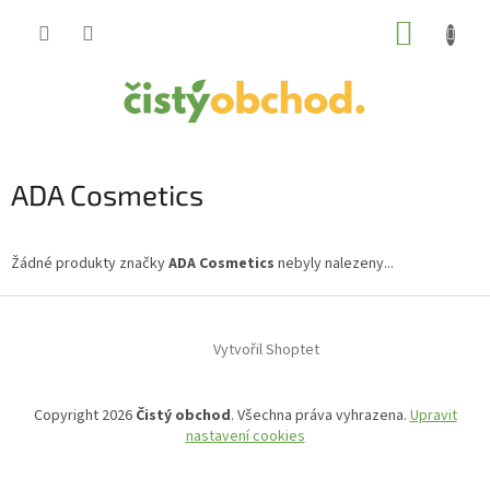
Přejít
NÁKUP
na
obsah
KOŠÍK
ADA Cosmetics
Žádné produkty značky
ADA Cosmetics
nebyly nalezeny...
Z
á
Vytvořil Shoptet
p
a
t
Copyright 2026
Čistý obchod
. Všechna práva vyhrazena.
Upravit
í
nastavení cookies