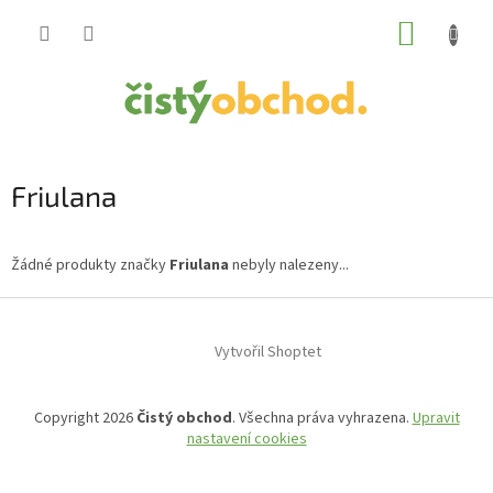
Přejít
NÁKUP
na
obsah
KOŠÍK
Friulana
Žádné produkty značky
Friulana
nebyly nalezeny...
Z
á
Vytvořil Shoptet
p
a
t
Copyright 2026
Čistý obchod
. Všechna práva vyhrazena.
Upravit
í
nastavení cookies