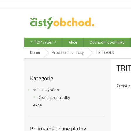
Přejít
na
obsah
⭐ TOP výběr ⭐
Akce
Obchodní podmínky
Domů
Prodávané značky
TRITOOLS
P
TRI
o
Přeskočit
s
Kategorie
kategorie
t
Žádné p
r
⭐ TOP výběr ⭐
a
Čistící prostředky
n
Akce
n
í
p
a
Přijímáme online platby