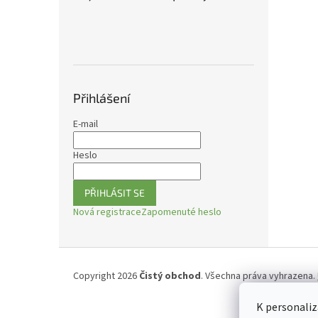
n
e
l
Přihlášení
E-mail
Heslo
PŘIHLÁSIT SE
Nová registrace
Zapomenuté heslo
Z
á
Copyright 2026
Čistý obchod
. Všechna práva vyhrazena.
p
a
K personaliz
t