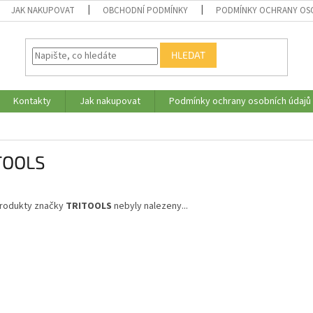
JAK NAKUPOVAT
OBCHODNÍ PODMÍNKY
PODMÍNKY OCHRANY OS
HLEDAT
Kontakty
Jak nakupovat
Podmínky ochrany osobních údajů
TOOLS
rodukty značky
TRITOOLS
nebyly nalezeny...